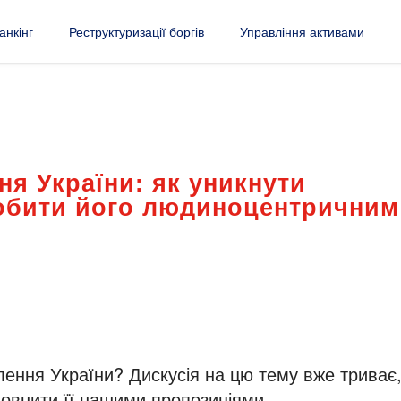
анкінг
Реструктуризації боргів
Управління активами
я України: як уникнути
робити його людиноцентричним
лення України? Дискусія на цю тему вже триває
повнити її нашими пропозиціями.