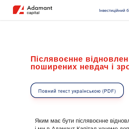
Інвестиційний б
Післявоєнне відновленн
поширених невдач і з
Повний текст українською (PDF)
Яким має бути післявоєнне віднов
і ми в Адамант Капітал хочемо до