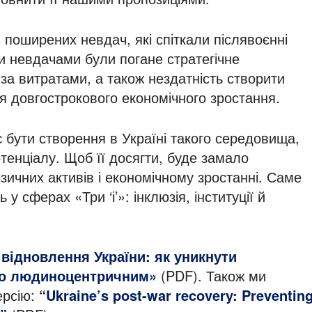
поширених невдач, які спіткали післявоєнні
и невдачами були погане стратегічне
за витратами, а також нездатність створити
ля довгострокового економічного зростання.
 бути створення в Україні такого середовища,
отенціалу. Щоб її досягти, буде замало
зичних активів і економічному зростанні. Саме
 сферах «Три ‘і’»: інклюзія, інституції й
відновлення України: як уникнути
го людиноцентричним»
(PDF). Також ми
ерсію:
“
Ukraine’s post-war recovery: Preventin