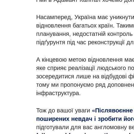
Насамперед, Україна має уникнути 
відновлення багатьох країн. Таким
планування, недостатній контроль 
підґурунтя під час реконструкції д
А кінцевою метою відновлення має
яке сприяє реалізації людського п
зосередитися лише на відбудові фі
тому ми пропонуємо ряд доповнень у
інфраструктура.
Тож до вашої уваги
«Післявоєнне 
поширених невдач і зробити йо
підготували для вас англомовну в