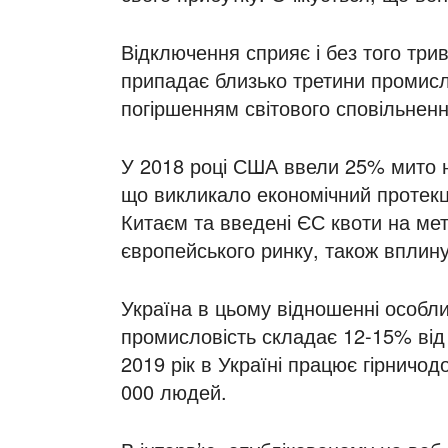
Відключення сприяє і без того трив
припадає близько третини промисл
погіршенням світового сповільнення
У 2018 році США ввели 25% мито н
що викликало економічний протекці
Китаєм та введені ЄС квоти на мет
європейського ринку, також вплину
Україна в цьому відношенні особли
промисловість складає 12-15% від 
2019 рік в Україні працює гірничодо
000 людей.