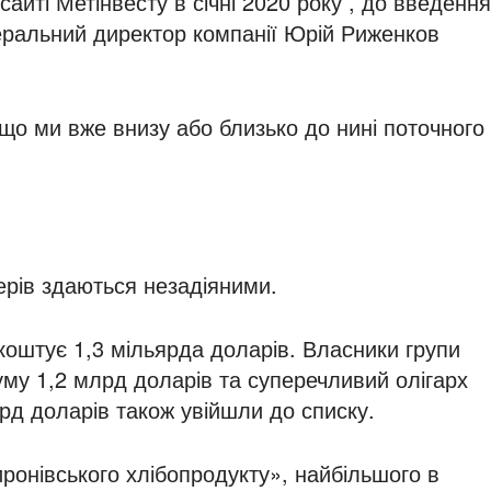
сайті Метінвесту в січні 2020 року , до введення
неральний директор компанії Юрій Риженков
 що ми вже внизу або близько до нині поточного
дерів здаються незадіяними.
 коштує 1,3 мільярда доларів. Власники групи
уму 1,2 млрд доларів та суперечливий олігарх
рд доларів також увійшли до списку.
ронівського хлібопродукту», найбільшого в