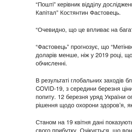
“Пошті” керівник відділу досліджен
Капітал” Костянтин Фастовець.
“Очевидно, що це впливає на багатс
“Фастовець” прогнозує, що “Метінв
доларів менше, ніж у 2019 році, щ
обчисленні.
В результаті глобальних заходів 
COVID-19, з середини березня ціни
попиту. 12 березня уряд України о
рішення щодо охорони здоров’я, я
Станом на 19 квітня дані показуют
свого прибутку. Очікується, що во