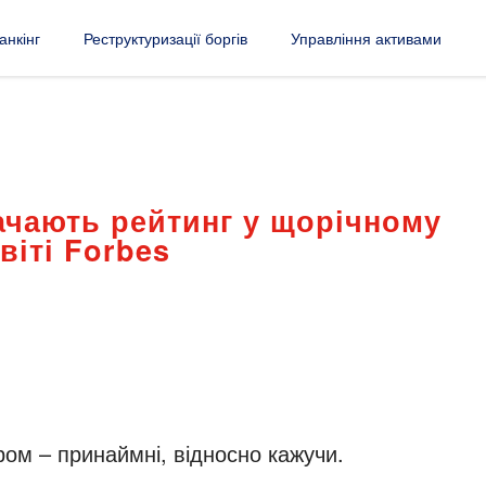
анкінг
Реструктуризації боргів
Управління активами
рачають рейтинг у щорічному
віті Forbes
ом – принаймні, відносно кажучи.