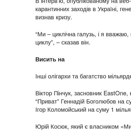
В інтерв’ю, опублікованому на веб-
карантинних заходів в Україні, ге
визнав кризу.
“Ми – циклічна галузь, і я вважаю,
циклу”, – сказав він.
Висить на
Інші олігархи та багатство мільяр
Віктор Пінчук, засновник EastOne,
“Приват” Геннадій Боголюбов на с
Ігор Коломойський на суму 1 мілья
Юрій Косюк, який є власником «Ми