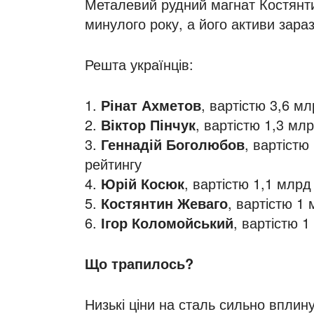
Металевий рудний магнат Костянти
минулого року, а його активи зара
Решта українців:
1.
Рінат Ахметов
, вартістю 3,6 м
2.
Віктор Пінчук
, вартістю 1,3 мл
3.
Геннадій Боголюбов
, вартістю
рейтингу
4.
Юрій Косюк
, вартістю 1,1 млрд
5.
Костянтин Жеваго
, вартістю 1 
6.
Ігор Коломойський
, вартістю 1
Що трапилось?
Низькі ціни на сталь сильно вплину