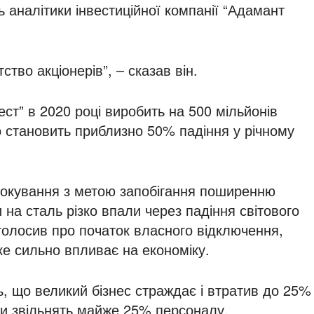
ь аналітики інвестиційної компанії “Адамант
тво акціонерів”, – сказав він.
ест” в 2020 році виробить на 500 мільйонів
о становить приблизно 50% падіння у річному
блокування з метою запобігання поширенню
 на сталь різко впали через падіння світового
голосив про початок власного відключення,
ке сильно впливає на економіку.
ь, що великий бізнес страждає і втратив до 25%
ни звільнять майже 25% персоналу.