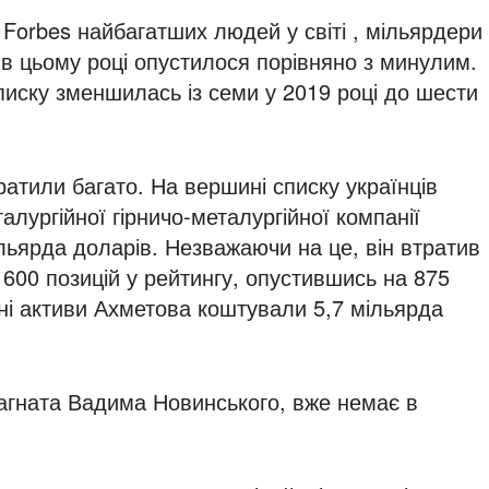
Forbes найбагатших людей у ​​світі , мільярдери
 в цьому році опустилося порівняно з минулим.
 списку зменшилась із семи у 2019 році до шести
тратили багато. На вершині списку українців
алургійної гірничо-металургійної компанії
ільярда доларів. Незважаючи на це, він втратив
 600 позицій у рейтингу, опустившись на 875
тні активи Ахметова коштували 5,7 мільярда
магната Вадима Новинського, вже немає в