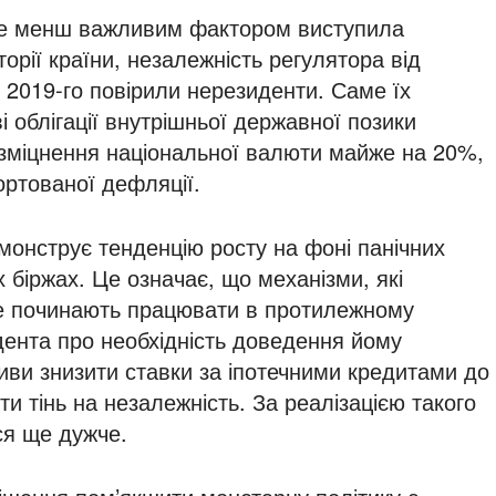
не менш важливим фактором виступила
орії країни, незалежність регулятора від
у 2019-го повірили нерезиденти. Саме їх
 облігації внутрішньої державної позики
и зміцнення національної валюти майже на 20%,
ртованої дефляції.
монструє тенденцію росту на фоні панічних
біржах. Це означає, що механізми, які
же починають працювати в протилежному
ента про необхідність доведення йому
зиви знизити ставки за іпотечними кредитами до
и тінь на незалежність. За реалізацією такого
ся ще дужче.