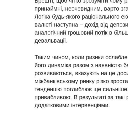
Врешті, щоб чітко зрозуміти чому 
принаймні, неочевидним, варто зга
Логіка будь-якого раціонального ек
валюті наступна – дохід від депози
аналогічний грошовий потік в більш
девальвації.
Таким чином, коли ризики ослабле
його динаміка разом з наявністю ба
розвиваються, вказують на це дос
міжбанківському ринку різко зрост
тенденцію поглиблює ще сильніше
привабливою. В результаті за так
додатковими інтервенціями.