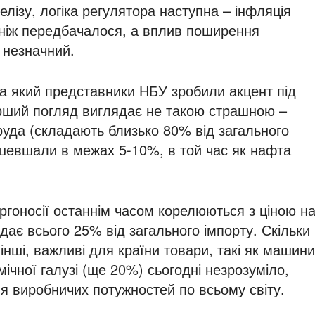
елізу, логіка регулятора наступна – інфляція
ніж передбачалося, а вплив поширення
 незначний.
на який представники НБУ зробили акцент під
перший погляд виглядає не такою страшною –
 руда (складають близько 80% від загального
шевшали в межах 5-10%, в той час як нафта
ергоносії останнім часом корелюються з ціною н
дає всього 25% від загального імпорту. Скільки
нші, важливі для країни товари, такі як машини
мічної галузі (ще 20%) сьогодні незрозуміло,
 виробничих потужностей по всьому світу.