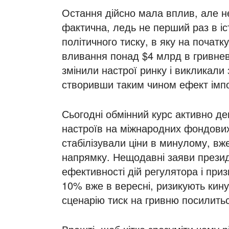
Остання дійсно мала вплив, але 
фактична, ледь не перший раз в іст
політичного тиску, в яку на початк
вливання понад $4 млрд в гривневі
змінили настрої ринку і викликал
створивши таким чином ефект імпо
Сьогодні обмінний курс активно де
настроїв на міжнародних фондових 
стабілізували ціни в минулому, в
напрямку. Нещодавні заяви презид
ефективності дій регулятора і при
10% вже в вересні, ризикують кинут
сценарію тиск на гривню посилить