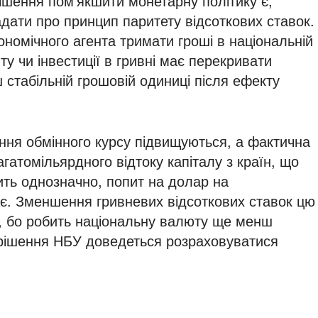
рішення пом’якшити монетарну політику є,
дати про принцип паритету відсоткових ставок.
ономічного агента тримати гроші в національній
ту чи інвестиції в гривні має перекривати
 стабільній грошовій одиниці після ефекту
ння обмінного курсу підвищуються, а фактична
гатомільярдного відтоку капіталу з країн, що
ить однозначно, попит на долар на
ає. Зменшення гривневих відсоткових ставок цю
, бо робить національну валюту ще менш
і рішення НБУ доведеться розраховуватися