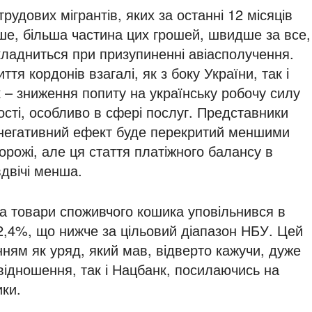
рудових мігрантів, яких за останні 12 місяців
е, більша частина цих грошей, швидше за все,
кладниться при призупиненні авіасполучення.
я кордонів взагалі, як з боку України, так і
 – зниження попиту на українську робочу силу
ості, особливо в сфері послуг. Представники
 негативний ефект буде перекритий меншими
рожі, але ця стаття платіжного балансу в
двічі менша.
 на товари споживчого кошика уповільнився в
2,4%, що нижче за цільовий діапазон НБУ. Цей
ням як уряд, який мав, відверто кажучи, дуже
ідношення, так і Нацбанк, посилаючись на
ики.