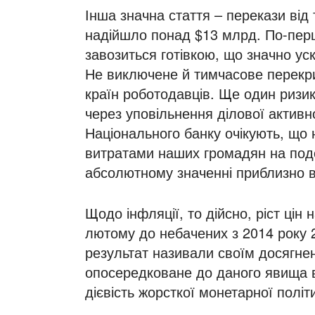
Інша значна стаття – перекази від т
надійшло понад $13 млрд. По-перш
завозиться готівкою, що значно ус
Не виключене й тимчасове перекритт
країн роботодавців. Ще один ризик
через уповільнення ділової активн
Національного банку очікують, що
витратами наших громадян на подо
абсолютному значенні приблизно в
Щодо інфляції, то дійсно, ріст цін
лютому до небачених з 2014 року 
результат називали своїм досягнен
опосередковане до даного явища в
дієвість жорсткої монетарної політ